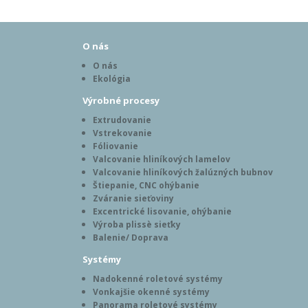
O nás
O nás
Ekológia
Výrobné procesy
Extrudovanie
Vstrekovanie
Fóliovanie
Valcovanie hliníkových lamelov
Valcovanie hliníkových žalúzných bubnov
Štiepanie, CNC ohýbanie
Zváranie sieťoviny
Excentrické lisovanie, ohýbanie
Výroba plissè sieťky
Balenie/ Doprava
Systémy
Nadokenné roletové systémy
Vonkajšie okenné systémy
Panorama roletové systémy