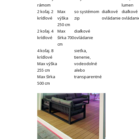
rámom
lumen
2 koľaj. 2
Max
so systémom
diaľkové
diaľkové
krídlové
výška
zip
ovládanie
ovládani
250 cm
2 koľaj. 4
Max
diaľkové
krídlové
šírka 700
ovládanie
cm
4 koľaj. 8
sieťka,
krídlové
tienenie,
Max výška
vodeodolné
255 cm
alebo
Max šírka
transparentné
500 cm