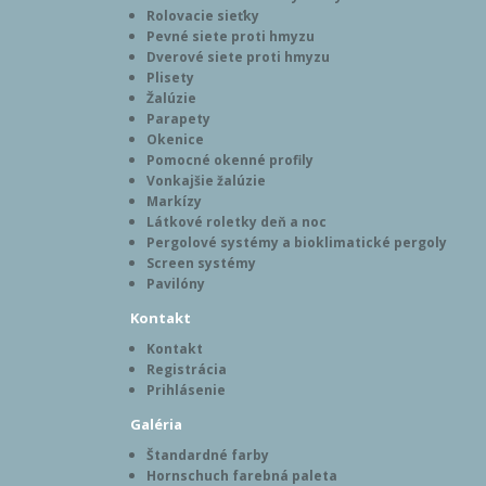
Rolovacie sieťky
Pevné siete proti hmyzu
Dverové siete proti hmyzu
Plisety
Žalúzie
Parapety
Okenice
Pomocné okenné profily
Vonkajšie žalúzie
Markízy
Látkové roletky deň a noc
Pergolové systémy a bioklimatické pergoly
Screen systémy
Pavilóny
Kontakt
Kontakt
Registrácia
Prihlásenie
Galéria
Štandardné farby
Hornschuch farebná paleta