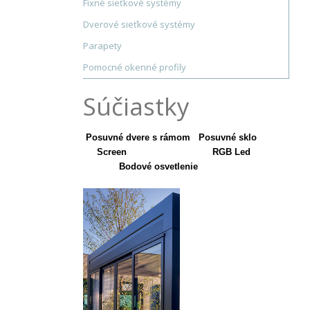
Fixné sieťkové systémy
Dverové sieťkové systémy
Parapety
Pomocné okenné profily
Súčiastky
Posuvné dvere s rámom Posuvné sklo
Screen RGB Led
Bodové osvetlenie