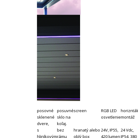
posovné
posuvné
screen
RGB LED
horizntá
sklenené
sklo na
osvetlenie
montáž
dvere,
koľaj.
s
bez
hranatý alebo
24V, IP55,
24 Vdc,
hliníkovým
rámu
oblý box
420 lumen
IP54, 380