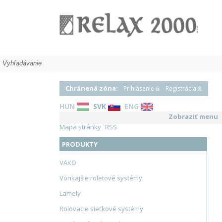
Tieniaca technika
Chránená zóna:
Prihlásenie
Registrácia
HUN
SVK
ENG
Zobraziť menu
Mapa stránky
RSS
PRODUKTY
VAKO
Vonkajšie roletové systémy
Lamely
Rolovacie sieťkové systémy