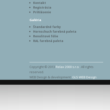
Kontakt
Registrácia
Prihlásenie
Galéria
Štandardné farby
Hornschuch farebná paleta
Renolitové fólie
RAL farebná paleta
Copyright © 2013
Relax 2000 s.r.o.
. All rights
reserved.
WEB Design & development:
GLS WEB Design