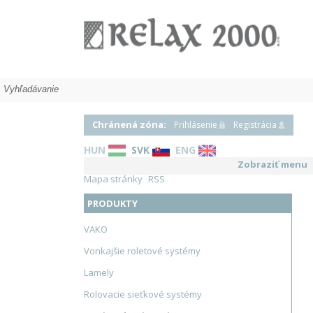
Tieniaca technika
Chránená zóna:
Prihlásenie
Registrácia
HUN
SVK
ENG
Zobraziť menu
Mapa stránky
RSS
PRODUKTY
VAKO
Vonkajšie roletové systémy
Lamely
Rolovacie sieťkové systémy