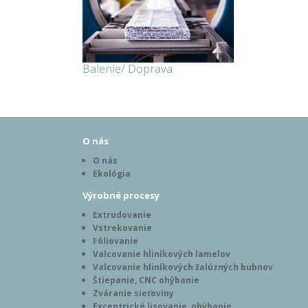
Balenie/ Doprava
O nás
O nás
Ekológia
Výrobné procesy
Extrudovanie
Vstrekovanie
Fóliovanie
Valcovanie hliníkových lamelov
Valcovanie hliníkových žalúzných bubnov
Štiepanie, CNC ohýbanie
Zváranie sieťoviny
Excentrické lisovanie, ohýbanie