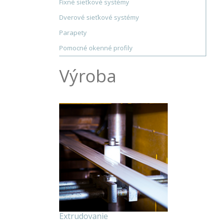
Fixné sieťkové systémy
Dverové sieťkové systémy
Parapety
Pomocné okenné profily
Výroba
Extrudovanie