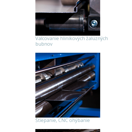
Valcovanie hliníkových žalúzných
bubnov
Štiepanie, CNC ohýbanie