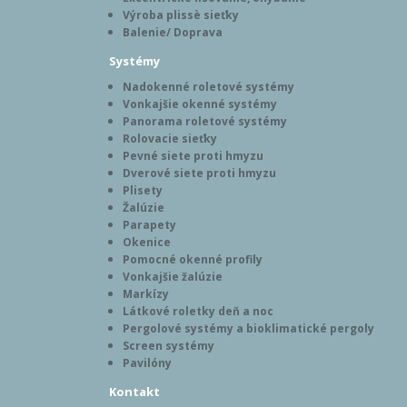
Výroba plissè sieťky
Balenie/ Doprava
Systémy
Nadokenné roletové systémy
Vonkajšie okenné systémy
Panorama roletové systémy
Rolovacie sieťky
Pevné siete proti hmyzu
Dverové siete proti hmyzu
Plisety
Žalúzie
Parapety
Okenice
Pomocné okenné profily
Vonkajšie žalúzie
Markízy
Látkové roletky deň a noc
Pergolové systémy a bioklimatické pergoly
Screen systémy
Pavilóny
Kontakt