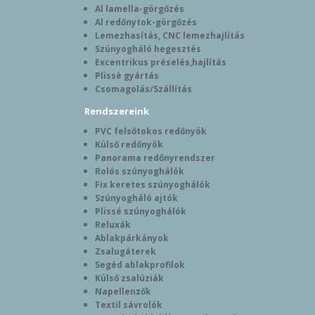
Al lamella-görgőzés
Al redőnytok-görgőzés
Lemezhasítás, CNC lemezhajlítás
Szúnyogháló hegesztés
Excentrikus préselés,hajlítás
Plissè gyártás
Csomagolás/Szállítás
Rendszereink
PVC felsőtokos redőnyök
Külső redőnyök
Panorama redőnyrendszer
Rolós szúnyoghálók
Fix keretes szúnyoghálók
Szúnyogháló ajtók
Plissé szúnyoghálók
Reluxák
Ablakpárkányok
Zsalugáterek
Segéd ablakprofilok
Külső zsalúziák
Napellenzők
Textil sávrolók