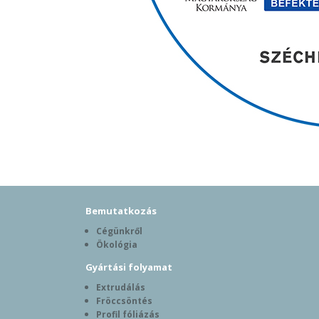
Bemutatkozás
Cégünkről
Ökológia
Gyártási folyamat
Extrudálás
Fröccsöntés
Profil fóliázás