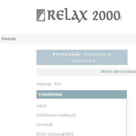
Árnyékolástechnika
Partnerzóna:
Bejelentkezés
Regisztráció
HUN
SVK
ENG
Menü ábrázolása
Sitemap
RSS
TERMÉKEINK
VAKO
Külsőtokos redőnyök
Lamellák
Rolós szúnyoghálók