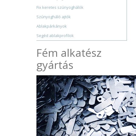
Fix keretes szúnyoghálók
Szúnyogháló ajtók
Ablakpárkányok
Segéd ablakprofilok
Fém alkatész
gyártás