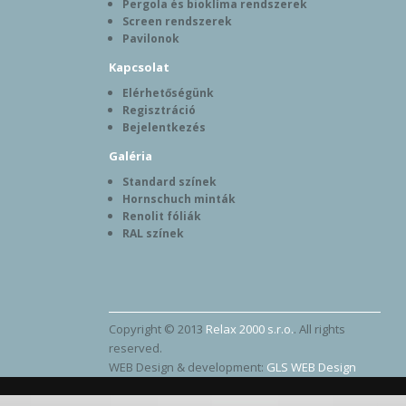
Pergola és bioklíma rendszerek
Screen rendszerek
Pavilonok
Kapcsolat
Elérhetőségünk
Regisztráció
Bejelentkezés
Galéria
Standard színek
Hornschuch minták
Renolit fóliák
RAL színek
Copyright © 2013
Relax 2000 s.r.o.
. All rights
reserved.
WEB Design & development:
GLS WEB Design